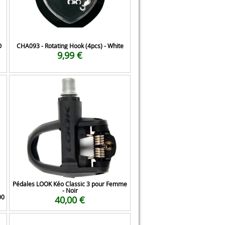
O
CHA093 - Rotating Hook (4pcs) - White
9,99 €
Pédales LOOK Kéo Classic 3 pour Femme
- Noir
00
40,00 €