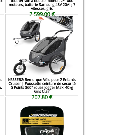
ax
tout-terrain à double moteur, 2*1000
moteurs, batterie Samsung 48V 20Ah, 7
vitesses, gris
2 599,00 €
s
KESSER® Remorque Vélo pour 2 Enfants
Cruiser | Poussette ceinture de sécurité
.
5 Points 360° roues Jogger Max. 40kg
Gris Clair
207,80 €