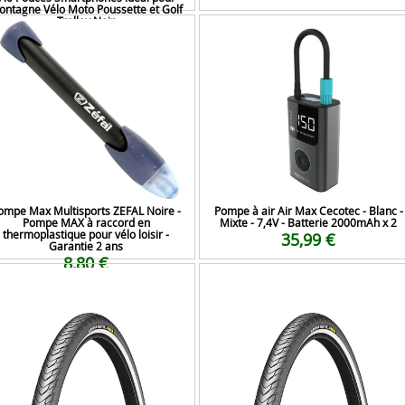
ntagne Vélo Moto Poussette et Golf
Trolley Noir
12,89 €
ompe Max Multisports ZEFAL Noire -
Pompe à air Air Max Cecotec - Blanc -
Pompe MAX à raccord en
Mixte - 7,4V - Batterie 2000mAh x 2
thermoplastique pour vélo loisir -
35,99 €
Garantie 2 ans
8,80 €