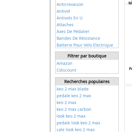
Bahco
Mo
Anticrevaison
Baolujie
Antivol
Basil
Antivols En U
Bbb
Attaches
Be In Your Mind
Axes De Pédalier
Beauty Is Life
Bandes De Résistance
Beilan
Batterie Pour Velo Electrique
Bell
Batteries
Filtrer par boutique
Bellelli
Bequille Vendue Seule
Amazon
Benfuto
Bidons
P
Cdiscount
Besnin
Bouchons De Valve
Beto
Boutique Du Supporter
Recherches populaires
Bezior
Boîtes à Outils
keo 2 max blade
Bike Original
Bracelet De Montres
pedale keo 2 max
Bikeco
Bracelets De Remplacement
keo 2 max
Bikybag
Brassards
keo 2 max carbon
Billy
Broyeurs
look keo 2 max
Blackbearing
Cadre
pedale look keo 2 max
Bobike
Cadres
cale look keo 2 max
Bollé