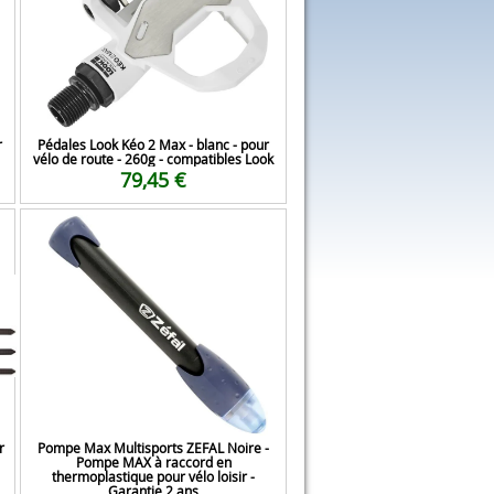
r
Pédales Look Kéo 2 Max - blanc - pour
vélo de route - 260g - compatibles Look
79,45 €
r
Pompe Max Multisports ZEFAL Noire -
Pompe MAX à raccord en
thermoplastique pour vélo loisir -
Garantie 2 ans