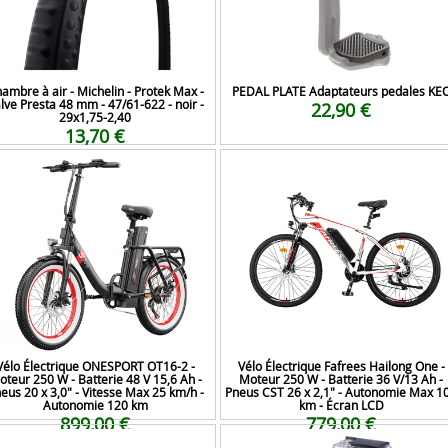
ambre à air - Michelin - Protek Max -
PEDAL PLATE Adaptateurs pedales KE
lve Presta 48 mm - 47/61-622 - noir -
22,90 €
29x1,75-2,40
13,70 €
Vélo Électrique ONESPORT OT16-2 -
Vélo Électrique Fafrees Hailong One -
teur 250 W - Batterie 48 V 15,6 Ah -
Moteur 250 W - Batterie 36 V/13 Ah -
eus 20 x 3,0" - Vitesse Max 25 km/h -
Pneus CST 26 x 2,1" - Autonomie Max 1
Autonomie 120 km
km - Écran LCD
899,00 €
779,00 €