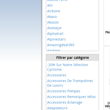
Ahl
Airbone
Akaso
Akozon
Alomejor
Péd
Alphatrail
Alpinestars
Amazingdeal365
Anyking
Aonijie
Filtrer par catégorie
Arundel Services Eu
-20% Sur Notre Sélection
Ashima
Cyclisme
Atoo
Accessoires
Atyhao
Accessoires De Trampolines
Avaka
De Loisirs
Avid
Accessoires Pompes
Axa
Accessoires Remorques Vélos
Azarxis
Accessoires éclairage
U
Vél
Bachmann
Adaptateurs