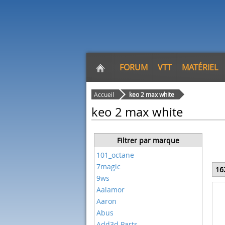
FORUM
VTT
MATÉRIEL
Accueil
keo 2 max white
keo 2 max white
Filtrer par marque
101_octane
7magic
16
9ws
Aalamor
Aaron
Abus
Add3d Parts