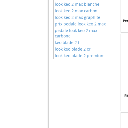
Cagoules
look keo 2 max blanche
Bontrager
Camouflage
look keo 2 max carbon
Bosch
Caméras D'action
look keo 2 max graphite
Bryton
Caméras Embarquées
Per
prix pedale look keo 2 max
Bsd
Casque De Velo
pedale look keo 2 max
Burley
Casques
carbone
Busch & Müller
Casques Enfants
kéo blade 2 ti
C-funn
Casquettes
look keo blade 2 cr
Callaway
Cassettes
look keo blade 2 premium
Camelbak
Chambres à Air
Campagnolo
Chargeur De Batterie Pour
Cane Creek
Velo Electrique
Carbonenmy
Chaussettes De Sport
Castelli
Chaînes
Cateye
Chaînes Antivol
Ri
Cecotec
Chaînes De Transmission
Chicco
Child 3
Cicony
Cintres
Cikonielf
Clés Allen
Cinelli
Clés Dynamométriques