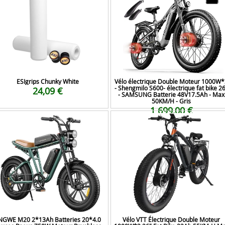
ESIgrips Chunky White
Vélo électrique Double Moteur 1000W*
- Shengmilo S600- électrique fat bike 2
24,09 €
- SAMSUNG Batterie 48V17.5Ah - Max
50KM/H - Gris
1 699,00 €
NGWE M20 2*13Ah Batteries 20*4.0
Vélo VTT Électrique Double Moteur