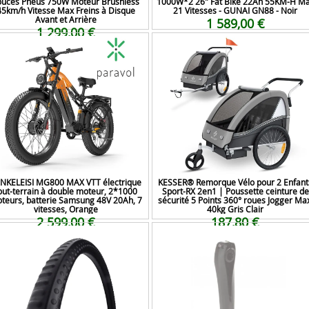
ouces Pneus 750W Moteur Brushless
1000W*2 26" Fat Bike 22Ah 55KM-H M
45km/h Vitesse Max Freins à Disque
21 Vitesses - GUNAI GN88 - Noir
Avant et Arrière
1 589,00 €
1 299,00 €
NKELEISI MG800 MAX VTT électrique
KESSER® Remorque Vélo pour 2 Enfant
out-terrain à double moteur, 2*1000
Sport-RX 2en1 | Poussette ceinture de
teurs, batterie Samsung 48V 20Ah, 7
sécurité 5 Points 360° roues Jogger Max
vitesses, Orange
40kg Gris Clair
2 599,00 €
187,80 €