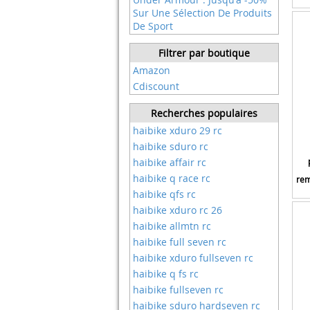
Sur Une Sélection De Produits
De Sport
Filtrer par boutique
Amazon
Cdiscount
Recherches populaires
haibike xduro 29 rc
haibike sduro rc
haibike affair rc
haibike q race rc
rem
haibike qfs rc
haibike xduro rc 26
haibike allmtn rc
haibike full seven rc
haibike xduro fullseven rc
haibike q fs rc
haibike fullseven rc
haibike sduro hardseven rc