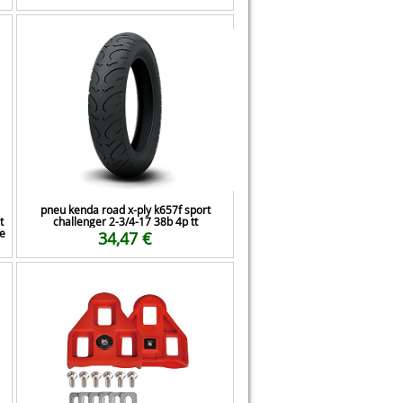
pneu kenda road x-ply k657f sport
t
challenger 2-3/4-17 38b 4p tt
e
34,47 €