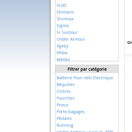
Scott
Shimano
Shinmax
Sigma
Sr Suntour
Under Armour
Gr
Vgeby
Vhbw
Wellgo
Filtrer par catégorie
Batterie Pour Velo Electrique
Béquilles
Cintres
Fourches
Pneus
Porte-bagages
Pédales
Running
Under Armour : Jusqu'à -50%