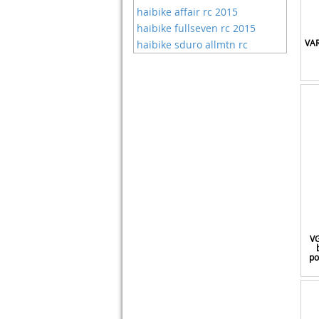
haibike affair rc 2015
haibike fullseven rc 2015
VAR
haibike sduro allmtn rc
VG
po