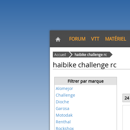
FORUM
VTT
MATÉRIEL
Accueil
haibike challenge rc
haibike challenge rc
Filtrer par marque
Alomejor
Challenge
24
Dioche
Garosa
Motodak
Renthal
Rockshox