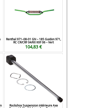
m
Renthal 971–08-01 GN – 185 Guidon 971,
RC CR/CRF 04/KX KXF 06 – Vert
104,83 €
En
Rockshox Suspension intérieure Axe