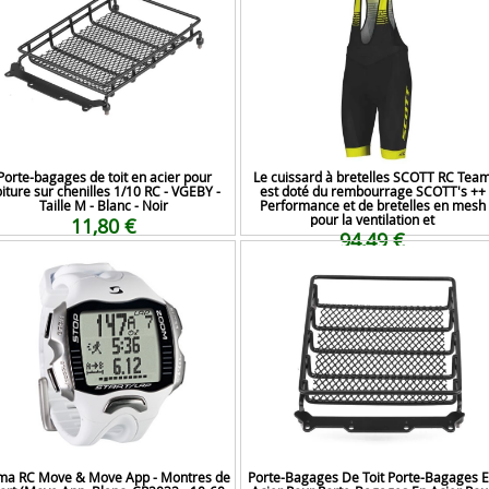
Porte-bagages de toit en acier pour
Le cuissard à bretelles SCOTT RC Tea
iture sur chenilles 1/10 RC - VGEBY -
est doté du rembourrage SCOTT's ++
Taille M - Blanc - Noir
Performance et de bretelles en mesh
pour la ventilation et
11,80 €
94,49 €
ma RC Move & Move App - Montres de
Porte-Bagages De Toit Porte-Bagages 