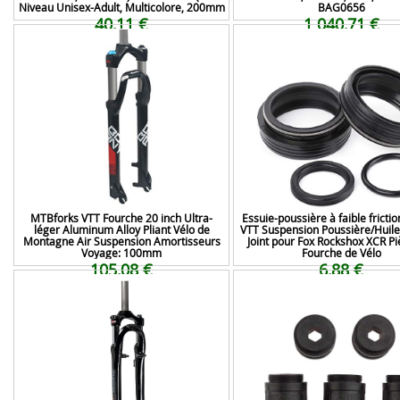
Niveau Unisex-Adult, Multicolore, 200mm
BAG0656
40,11 €
1 040,71 €
MTBforks VTT Fourche 20 inch Ultra-
Essuie-poussière à faible frict
léger Aluminum Alloy Pliant Vélo de
VTT Suspension Poussière/Huile
Montagne Air Suspension Amortisseurs
Joint pour Fox Rockshox XCR Pi
Voyage: 100mm
Fourche de Vélo
105,08 €
6,88 €