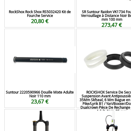
RockShox Rock Shox RS5032420 Kit de
SR Suntour Raidon VK1734 Fo
Fourche Service
Verrouillage à Distance Noir Br
mm 100 mm
20,80 €
273,47 €
Suntour 2220590966 Douille Mixte Adulte
ROCKSHOX Service De Sec
Noir 110 mm
Suspension Avant Antipoussièr
35Mm Skfseal, 6 Mm Bague en
23,67 €
Pike/Lyrik B1 / Yari/Boxxer/D
Dualcrown Pièce De Rechange 
Adult, Noir, 35 mm
20,21 €