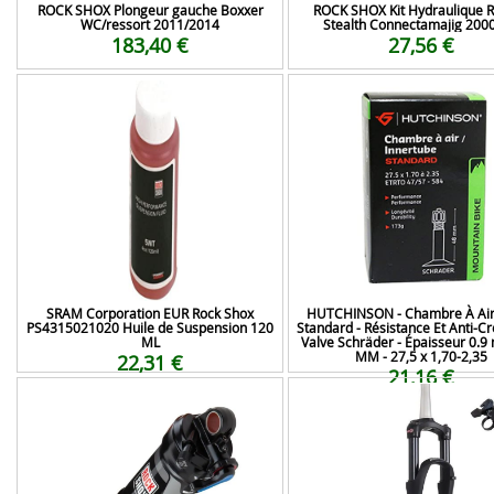
ROCK SHOX Plongeur gauche Boxxer
ROCK SHOX Kit Hydraulique 
WC/ressort 2011/2014
Stealth Connectamajig 20
183,40 €
27,56 €
SRAM Corporation EUR Rock Shox
HUTCHINSON - Chambre À Air 
PS4315021020 Huile de Suspension 120
Standard - Résistance Et Anti-Cr
ML
Valve Schräder - Épaisseur 0.9
MM - 27,5 x 1,70-2,35
22,31 €
21,16 €