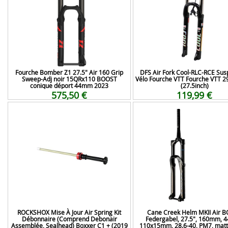
Fourche Bomber Z1 27.5" Air 160 Grip
DFS Air Fork Cool-RLC-RCE Sus
Sweep-Adj noir 15QRx110 BOOST
Vélo Fourche VTT Fourche VTT 29
conique déport 44mm 2023
(27.5inch)
575,50 €
119,99 €
ROCKSHOX Mise À Jour Air Spring Kit
Cane Creek Helm MKII Air 
Débonnaire (Comprend Debonair
Federgabel, 27.5", 160mm, 
Assemblée, Sealhead) Boxxer C1 + (2019
110x15mm, 28.6-40, PM7, matte