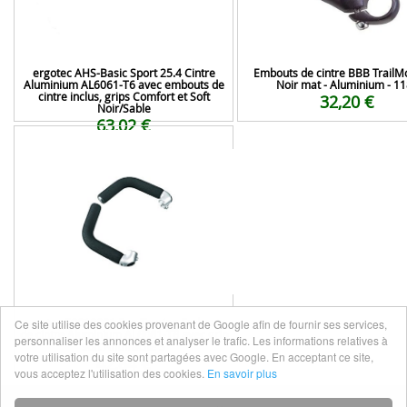
ergotec AHS-Basic Sport 25.4 Cintre
Embouts de cintre BBB TrailM
Aluminium AL6061-T6 avec embouts de
Noir mat - Aluminium - 1
cintre inclus, grips Comfort et Soft
32,20 €
Noir/Sable
63,02 €
ergotec 50010001 Evo-Touring Embouts
Ce site utilise des cookies provenant de Google afin de fournir ses services,
de cintre Aluminium AL6061-T6 avec grip
personnaliser les annonces et analyser le trafic. Les informations relatives à
soft Anthracite S
votre utilisation du site sont partagées avec Google. En acceptant ce site,
42,84 €
vous acceptez l'utilisation des cookies.
En savoir plus