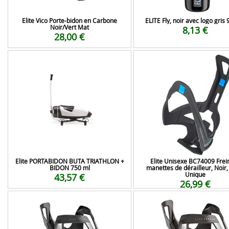
Elite Vico Porte-bidon en Carbone
ELITE Fly, noir avec logo gris
Noir/Vert Mat
8,13 €
28,00 €
Elite PORTABIDON BUTA TRIATHLON +
Elite Unisexe BC74009 Frein
BIDON 750 ml
manettes de dérailleur, Noir, 
Unique
43,57 €
26,99 €