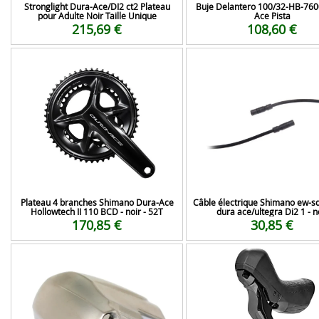
Stronglight Dura-Ace/DI2 ct2 Plateau
Buje Delantero 100/32-HB-760
pour Adulte Noir Taille Unique
Ace Pista
215,69 €
108,60 €
Plateau 4 branches Shimano Dura-Ace
Câble électrique Shimano ew-s
Hollowtech II 110 BCD - noir - 52T
dura ace/ultegra Di2 1 - n
170,85 €
30,85 €