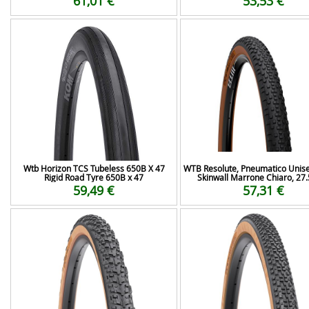
61,01 €
53,53 €
Wtb Horizon TCS Tubeless 650B X 47
WTB Resolute, Pneumatico Unise
Rigid Road Tyre 650B x 47
Skinwall Marrone Chiaro, 27.
59,49 €
57,31 €