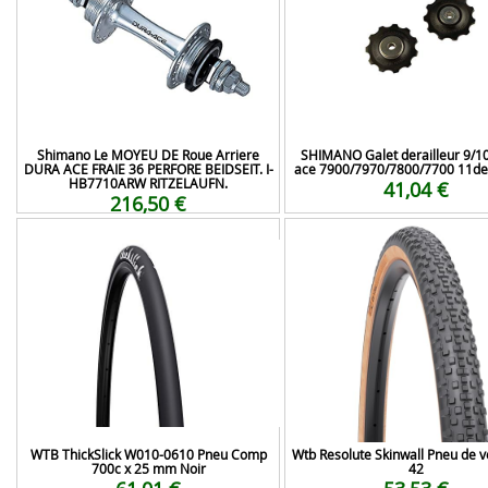
Shimano Le MOYEU DE Roue Arriere
SHIMANO Galet derailleur 9/10
DURA ACE FRAIE 36 PERFORE BEIDSEIT. I-
ace 7900/7970/7800/7700 11den
HB7710ARW RITZELAUFN.
41,04 €
216,50 €
WTB ThickSlick W010-0610 Pneu Comp
Wtb Resolute Skinwall Pneu de v
700c x 25 mm Noir
42