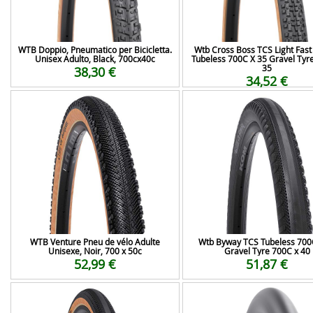
WTB Doppio, Pneumatico per Bicicletta.
Wtb Cross Boss TCS Light Fast 
Unisex Adulto, Black, 700cx40c
Tubeless 700C X 35 Gravel Tyr
35
38,30 €
34,52 €
WTB Venture Pneu de vélo Adulte
Wtb Byway TCS Tubeless 700
Unisexe, Noir, 700 x 50c
Gravel Tyre 700C x 40
52,99 €
51,87 €