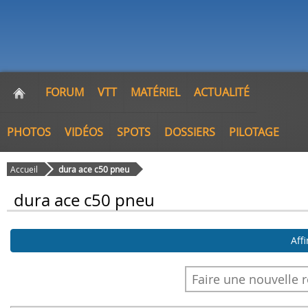
FORUM
VTT
MATÉRIEL
ACTUALITÉ
PHOTOS
VIDÉOS
SPOTS
DOSSIERS
PILOTAGE
Accueil
dura ace c50 pneu
dura ace c50 pneu
Aff