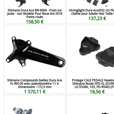
Shimano Dura Ace BR-9000 - Frein sur
Stronglight Dura-Ace/DI2 ct2 Pl
jante - noir Modele Pour Roue Avt 2016
chaîne pour Adulte Noir Taille
freins route
137,23 €
158,50 €
Shimano Composants bielles Dura Ace
Protege CALE PEDALE Newto
Fc-R9100 avec potentiomètre 11 V.
Shimano Route SPD-SL (DUR
Dimensions : 172,5 mm
ULTEGRA, 105, PD-R540) (Pa
1 570,11 €
18,56 €