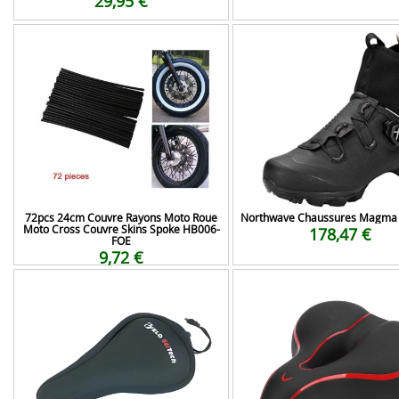
29,95 €
72pcs 24cm Couvre Rayons Moto Roue
Northwave Chaussures Magma 
Moto Cross Couvre Skins Spoke HB006-
178,47 €
FOE
9,72 €