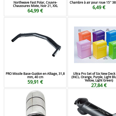
Northwave Fast Polar, Couvre-
Chambre à air pour roue 15'' 
Chaussures Mixte, Noir 21, XXL
6,49 €
64,99 €
PRO Missile Base-Guidon en Alliage, 31,8
Ultra Pro Set of Six New Deck
mm, 40 cm
(INCL. Orange, Purple, Light Blu
Yellow, Light Green)
59,91 €
27,84 €