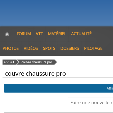
FORUM
VTT
MATÉRIEL
ACTUALITÉ
PHOTOS
VIDÉOS
SPOTS
DOSSIERS
PILOTAGE
Accueil
couvre chaussure pro
couvre chaussure pro
Aff