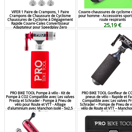
VIFER 1 Paire de Crampons, 1 Paire
Couvre-chaussures de cyclisme 
Crampons de Chaussure de Cyclisme
pour homme - Accessoires sporti
Chaussures de Cyclisme à Dégagement
route respirants
Rapide Couvre-Cales Convertisseur
25,19 €
Adaptateur pour Speedplay Zero
10,69 €
PRO BIKE TOOL Pompe à vélo - Kit de
PRO BIKE TOOL Gonfleur de C
Pompe à CO2 Compatible avec Les valves
pneus de vélo – Rapide et Fac
Presta et Schrader - Pompe à Pneu de
Compatible avec Les valves Pr
vélo pour Route et VTT - Alliage
Schrader – Pompe de Pneu de v
d'aluminium avec Manchon isolé - 5x2,5
vélo de Route et VTT – Manchon
cm, Rouge
Cartouches de
28,99 €
31,18 €