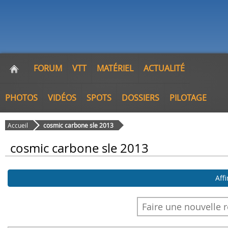
FORUM
VTT
MATÉRIEL
ACTUALITÉ
PHOTOS
VIDÉOS
SPOTS
DOSSIERS
PILOTAGE
Accueil
cosmic carbone sle 2013
cosmic carbone sle 2013
Aff