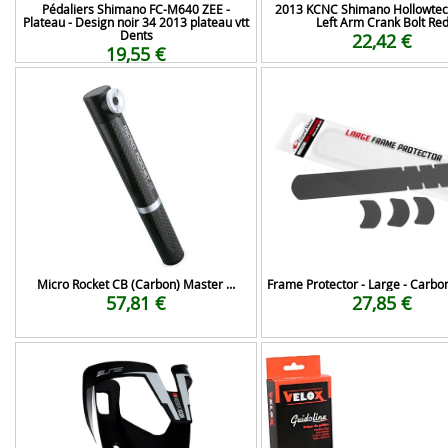
Pédaliers Shimano FC-M640 ZEE -
2013 KCNC Shimano Hollowtech
Plateau - Design noir 34 2013 plateau vtt
Left Arm Crank Bolt Re
Dents
22,42 €
19,55 €
Micro Rocket CB (Carbon) Master …
Frame Protector - Large - Carbo
57,81 €
27,85 €