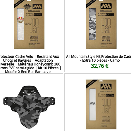
rotecteur Cadre Vélo | Résistant Aux
All Mountain Style Kit Protection de Cad
Chocs et Rayures | Adaptation
- Extra 10 pièces - Camo
iverselle | Matériau Honeycomb 380
32,76 €
rons PVC semi-rigide | Kit 10 Pièces |
Modèle X Red Bull Rampage
38,00 €