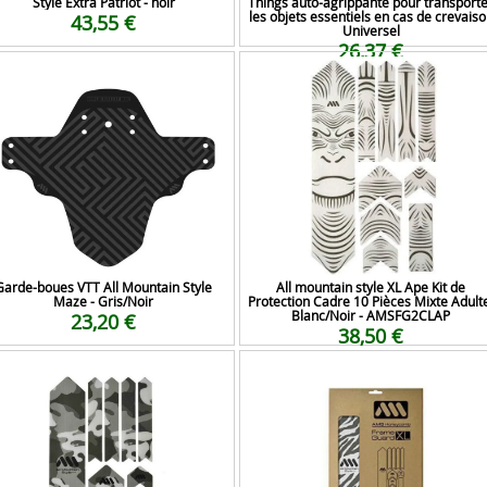
Style Extra Patriot - noir
Things auto-agrippante pour transport
les objets essentiels en cas de crevais
43,55 €
Universel
26,37 €
Garde-boues VTT All Mountain Style
All mountain style XL Ape Kit de
Maze - Gris/Noir
Protection Cadre 10 Pièces Mixte Adult
Blanc/Noir - AMSFG2CLAP
23,20 €
38,50 €