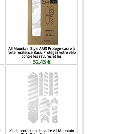
n
All Mountain Style AMS Protège-cadre à
forte résilience Basic Protégez votre vélo
contre les rayures et les
32,43 €
r
Kit de protection de cadre All Mountain