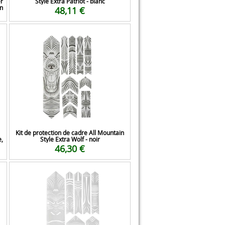
er
Style Extra Patriot - blanc
on
48,11 €
Kit de protection de cadre All Mountain
e,
Style Extra Wolf - noir
46,30 €