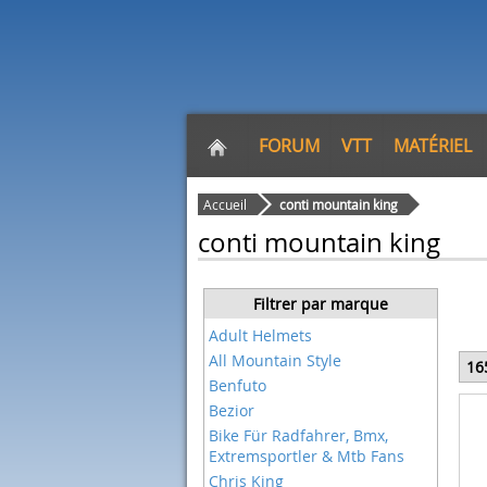
FORUM
VTT
MATÉRIEL
Accueil
conti mountain king
conti mountain king
Filtrer par marque
Adult Helmets
All Mountain Style
16
Benfuto
Bezior
Bike Für Radfahrer, Bmx,
Extremsportler & Mtb Fans
Chris King