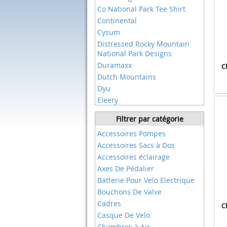
Co National Park Tee Shirt
Continental
Cysum
Distressed Rocky Mountain
National Park Designs
Duramaxx
Ch
Dutch Mountains
Dyu
Eleery
Eleglide
Filtrer par catégorie
Ergon
Accessoires Pompes
Ixs
Accessoires Sacs à Dos
Jagwire
Accessoires éclairage
Kaedam Gifts: Rocky Mountain
National Park
Axes De Pédalier
Kinglead
Batterie Pour Velo Electrique
Leatt
Bouchons De Valve
Lizard Skins
Cadres
Ch
Madd Gear
Casque De Velo
Netboat
Chambres à Air