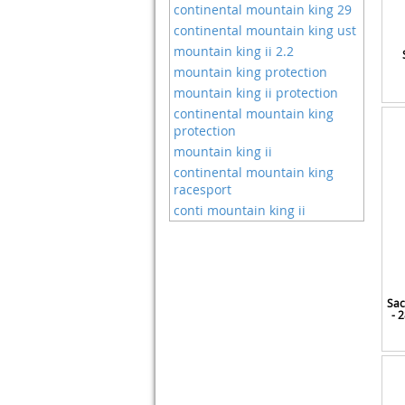
Sodial
Potences
continental mountain king 29
Soluptanisu
Pédales
continental mountain king ust
Tagvo
Pédaliers
mountain king ii 2.2
Tbest
Roues
mountain king protection
Topeak
Selles Vélos De Route
mountain king ii protection
Truvativ
Sweatshirts
continental mountain king
Ttlife
protection
T-shirts
Velox
mountain king ii
Velo Assistance Electrique
Vgeby
continental mountain king
Velo Bmx
racesport
Xlc
conti mountain king ii
Xpedo
Yiejoya
Sac
- 