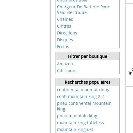
Nouveauté Ours Chemises Et
Chargeur De Batterie Pour
Cadeaux Hommes Femmes
Velo Electrique
O'neal
Chaînes
Oury
Cintres
Peaty's
Directions
Popo
Disques
Powersmart
Freins
Raceface
Garde-boue
Filtrer par boutique
Renthal
Guidon
Amazon
Retro Mountain Biking Co.
Housses
Cdiscount
Romote
Tr
Maillots
Roswheel
Moyeux
Recherches populaires
Schwalbe
Outils De Poche
continental mountain king
Sdg
Patins
conti mountain king 2.2
Shengmilo
Pièces Détachées
pneu continental mountain
Shimano
Plaquettes
king
Simpeak
Pneus
pneu mountain king
Sks
Poignées
mountain king tubeless
Sks Germany
Porte-bagages
mountain king ust