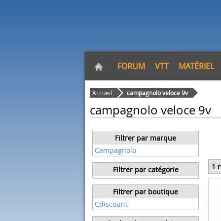
FORUM
VTT
MATÉRIEL
Accueil
campagnolo veloce 9v
campagnolo veloce 9v
Filtrer par marque
Campagnolo
1 
Filtrer par catégorie
Filtrer par boutique
Cdiscount