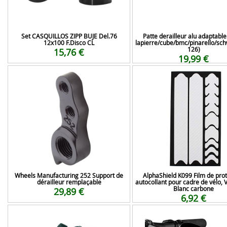
Set CASQUILLOS ZIPP BUJE Del.76
Patte derailleur alu adaptabl
12x100 F.Disco CL
lapierre/cube/bmc/pinarello/sch
126)
15,76 €
19,99 €
Wheels Manufacturing 252 Support de
AlphaShield K099 Film de prot
dérailleur remplaçable
autocollant pour cadre de vélo, 
Blanc carbone
29,89 €
6,92 €