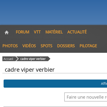
FORUM
VTT
MATÉRIEL
ACTUALITÉ
PHOTOS
VIDÉOS
SPOTS
DOSSIERS
PILOTAGE
Accueil
cadre viper verbier
cadre viper verbier
Aff