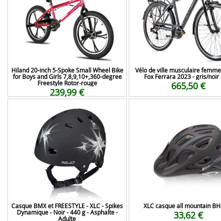
Hiland 20-inch 5-Spoke Small Wheel Bike
Vélo de ville musculaire femm
for Boys and Girls 7,8,9,10+,360-degree
Fox Ferrara 2023 - gris/noir 
Freestyle Rotor-rouge
665,50 €
239,99 €
Casque BMX et FREESTYLE - XLC - Spikes
XLC casque all mountain B
Dynamique - Noir - 440 g - Asphalte -
33,62 €
Adulte