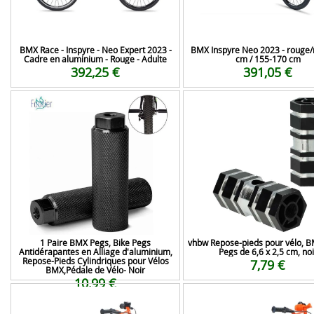
BMX Race - Inspyre - Neo Expert 2023 -
BMX Inspyre Neo 2023 - rouge/n
Cadre en aluminium - Rouge - Adulte
cm / 155-170 cm
392,25 €
391,05 €
1 Paire BMX Pegs, Bike Pegs
vhbw Repose-pieds pour vélo, B
Antidérapantes en Alliage d'aluminium,
Pegs de 6,6 x 2,5 cm, noi
Repose-Pieds Cylindriques pour Vélos
7,79 €
BMX,Pédale de Vélo- Noir
10,99 €