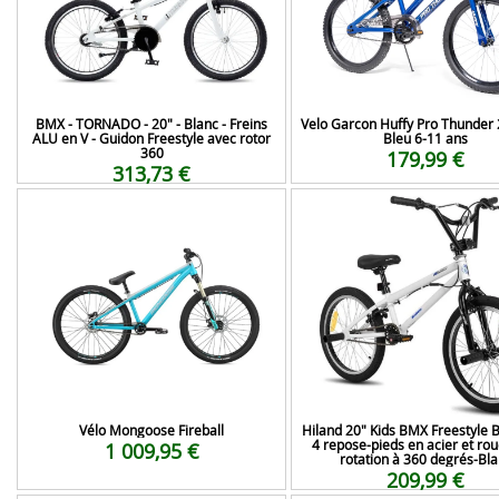
BMX - TORNADO - 20" - Blanc - Freins
Velo Garcon Huffy Pro Thunder
ALU en V - Guidon Freestyle avec rotor
Bleu 6-11 ans
360
179,99 €
313,73 €
Vélo Mongoose Fireball
Hiland 20" Kids BMX Freestyle B
4 repose-pieds en acier et roue
1 009,95 €
rotation à 360 degrés-Bl
209,99 €