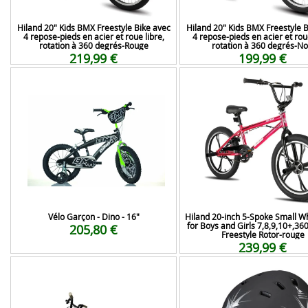
Hiland 20" Kids BMX Freestyle Bike avec
Hiland 20" Kids BMX Freestyle B
4 repose-pieds en acier et roue libre,
4 repose-pieds en acier et roue
rotation à 360 degrés-Rouge
rotation à 360 degrés-No
219,99 €
199,99 €
Vélo Garçon - Dino - 16"
Hiland 20-inch 5-Spoke Small W
for Boys and Girls 7,8,9,10+,36
205,80 €
Freestyle Rotor-rouge
239,99 €