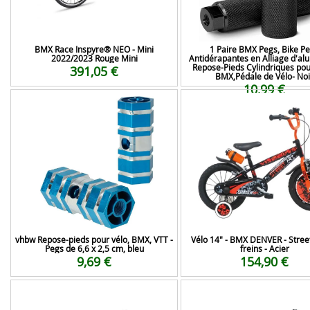
BMX Race Inspyre® NEO - Mini
1 Paire BMX Pegs, Bike P
2022/2023 Rouge Mini
Antidérapantes en Alliage d'al
Repose-Pieds Cylindriques pou
391,05 €
BMX,Pédale de Vélo- Noi
10,99 €
vhbw Repose-pieds pour vélo, BMX, VTT -
Vélo 14" - BMX DENVER - Street
Pegs de 6,6 x 2,5 cm, bleu
freins - Acier
9,69 €
154,90 €