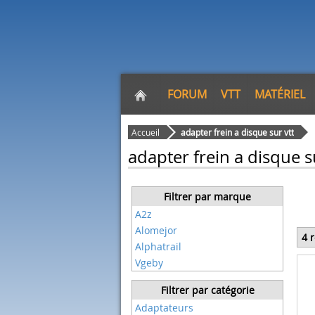
FORUM
VTT
MATÉRIEL
Accueil
adapter frein a disque sur vtt
adapter frein a disque s
Filtrer par marque
A2z
Alomejor
4 
Alphatrail
Vgeby
Filtrer par catégorie
Adaptateurs