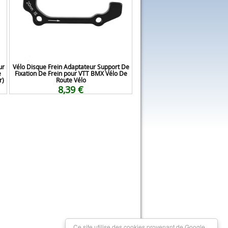
ur
Vélo Disque Frein Adaptateur Support De
e
Fixation De Frein pour VTT BMX Vélo De
r)
Route Vélo
8,39 €
Ce site utilise des cookies provenant de Google