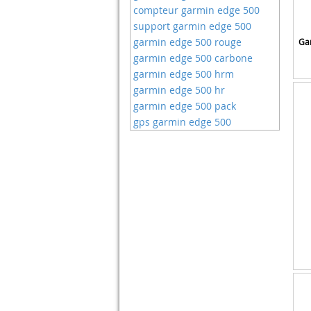
Bouchons De Valve
compteur garmin edge 500
Ecelen
Boutique Du Supporter
support garmin edge 500
Ej.life
Boîtes à Outils
garmin edge 500 rouge
Ga
Elite
Bracelet De Montres
garmin edge 500 carbone
Ergon
Bracelets De Remplacement
garmin edge 500 hrm
Estink
Brassards
garmin edge 500 hr
Exeqianming
Butées à Rouleaux
garmin edge 500 pack
Extrbici
Cadres
gps garmin edge 500
F100
Caméras Embarquées
Fabsil
Cardiofréquencemètres
Facom
Cassettes
Fafeicy
Ceintures Pectorales
Fafrees
Chambres à Air
Fenix
Chargeur De Batterie Pour
Fincci
Velo Electrique
Findpitaya
Chargeurs De Batterie
Fochi
Chaînes
Formbelt
Cintres
Fotopro
Colliers De Selle
Fox Factory
Compteurs Vélo