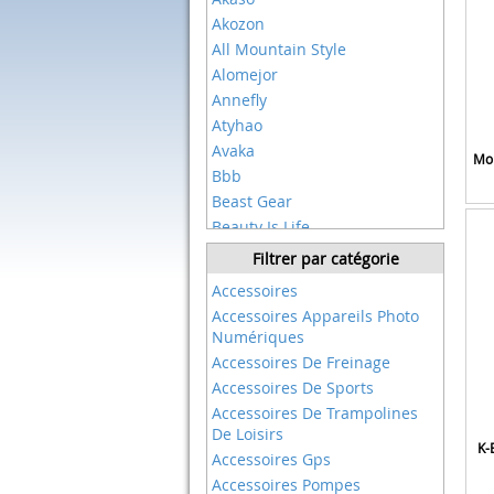
Akozon
All Mountain Style
Alomejor
Annefly
Atyhao
Avaka
Mon
Bbb
Beast Gear
Beauty Is Life
Bemodst
Filtrer par catégorie
Berg
Accessoires
Bigben
Accessoires Appareils Photo
Bike Original
Numériques
Bio-chem Cleantec
Accessoires De Freinage
Bogist
Accessoires De Sports
Broco
Accessoires De Trampolines
Burley
De Loisirs
K-
Bushnell
Accessoires Gps
Calar
Accessoires Pompes