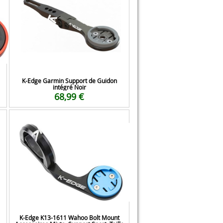
K-Edge Garmin Support de Guidon
intégré Noir
68,99 €
K-Edge K13-1611 Wahoo Bolt Mount