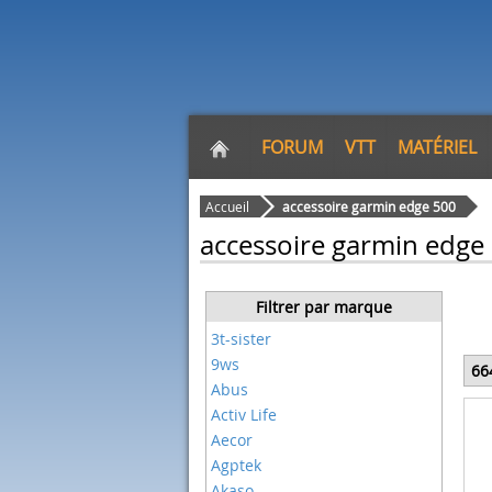
FORUM
VTT
MATÉRIEL
Accueil
accessoire garmin edge 500
accessoire garmin edge
Filtrer par marque
3t-sister
9ws
66
Abus
Activ Life
Aecor
Agptek
Akaso