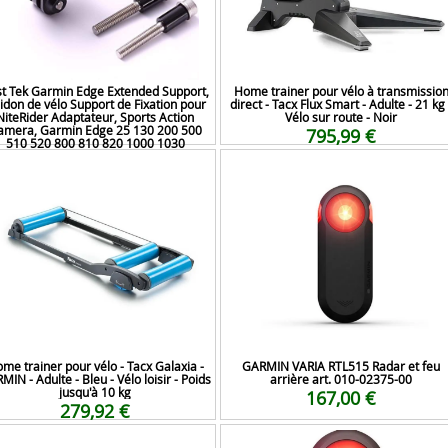
t Tek Garmin Edge Extended Support,
Home trainer pour vélo à transmissio
idon de vélo Support de Fixation pour
direct - Tacx Flux Smart - Adulte - 21 kg 
NiteRider Adaptateur, Sports Action
Vélo sur route - Noir
amera, Garmin Edge 25 130 200 500
795,99 €
510 520 800 810 820 1000 1030
16,96 €
me trainer pour vélo - Tacx Galaxia -
GARMIN VARIA RTL515 Radar et feu
MIN - Adulte - Bleu - Vélo loisir - Poids
arrière art. 010-02375-00
jusqu'à 10 kg
167,00 €
279,92 €