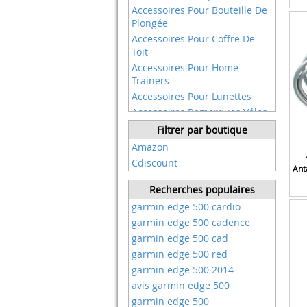
Campagnolo
Accessoires Pour Bouteille De
Cateye
Plongée
Ceramicspeed
Accessoires Pour Coffre De
Toit
Cikonielf
Accessoires Pour Home
Cnc
Trainers
Confozen
Accessoires Pour Lunettes
Crankstick
Accessoires Remorques Vélos
Cycearth
Accessoires Sacs à Dos
Filtrer par boutique
Cycl
Accessoires Téléphones
Amazon
Cysky
Portables
Cdiscount
Deda Elementi
Ant
Accessoires éclairage
Dibotell
Adaptateurs
Recherches populaires
Dilwe
Anticrevaison
garmin edge 500 cardio
Dioche
Antivol
garmin edge 500 cadence
Diverse
Appareils Photo étanches
garmin edge 500 cad
Diyi
Axes De Pédalier
garmin edge 500 red
Dmr
Baskets Mode
garmin edge 500 2014
Dt Swiss
Batterie Pour Velo Electrique
avis garmin edge 500
Duokon
Bequille Vendue Seule
garmin edge 500
Dymoece