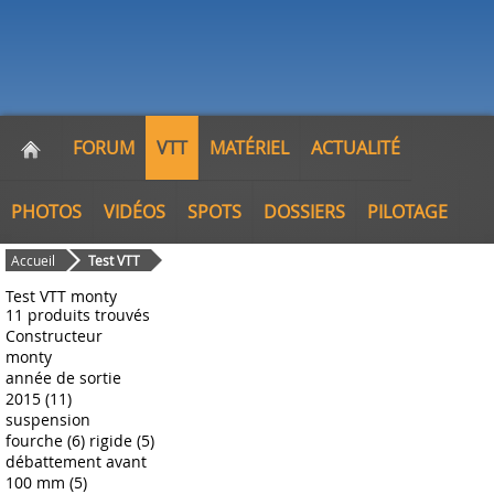
FORUM
VTT
MATÉRIEL
ACTUALITÉ
PHOTOS
VIDÉOS
SPOTS
DOSSIERS
PILOTAGE
Accueil
Test VTT
Test VTT monty
11 produits trouvés
Constructeur
monty
année de sortie
2015 (11)
suspension
fourche (6)
rigide (5)
débattement avant
100 mm (5)