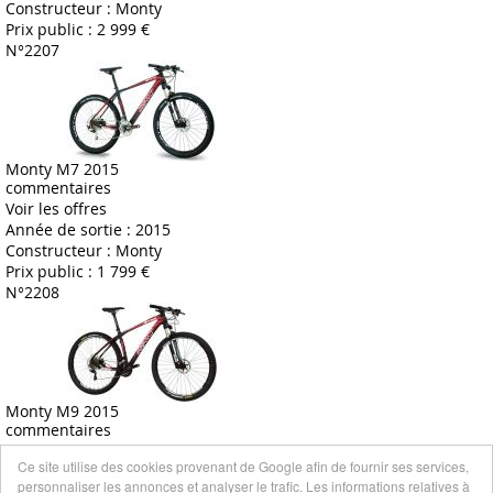
Constructeur :
Monty
Prix public :
2 999 €
N°2207
Monty M7 2015
commentaires
Voir les offres
Année de sortie :
2015
Constructeur :
Monty
Prix public :
1 799 €
N°2208
Monty M9 2015
commentaires
Voir les offres
Ce site utilise des cookies provenant de Google afin de fournir ses services,
Année de sortie :
2015
personnaliser les annonces et analyser le trafic. Les informations relatives à
Constructeur :
Monty