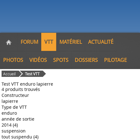
FORUM
VTT
MATÉRIEL
ACTUALITÉ
PHOTOS
VIDÉOS
SPOTS
DOSSIERS
PILOTAGE
Accueil
Test VTT
Test VTT enduro lapierre
4 produits trouvés
Constructeur
lapierre
Type de VTT
enduro
année de sortie
2014 (4)
suspension
tout suspendu (4)