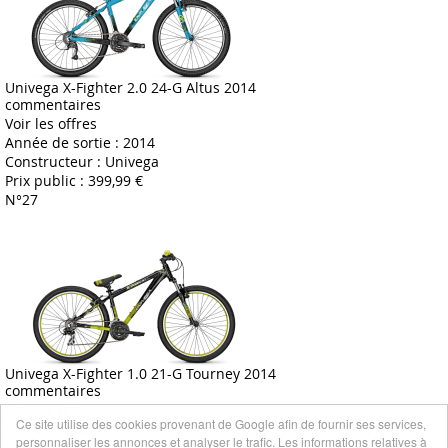
Univega X-Fighter 2.0 24-G Altus 2014
commentaires
Voir les offres
Année de sortie :
2014
Constructeur :
Univega
Prix public :
399,99 €
N°27
Univega X-Fighter 1.0 21-G Tourney 2014
commentaires
Voir les offres
Ce site utilise des cookies provenant de Google afin de fournir ses services,
Année de sortie :
2014
personnaliser les annonces et analyser le trafic. Les informations relatives à
Constructeur :
Univega