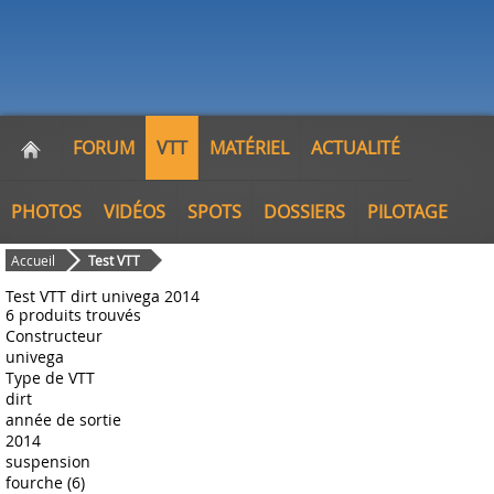
FORUM
VTT
MATÉRIEL
ACTUALITÉ
PHOTOS
VIDÉOS
SPOTS
DOSSIERS
PILOTAGE
Accueil
Test VTT
Test VTT dirt univega 2014
6 produits trouvés
Constructeur
univega
Type de VTT
dirt
année de sortie
2014
suspension
fourche (6)