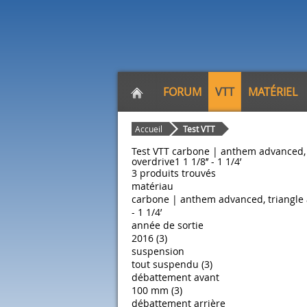
FORUM
VTT
MATÉRIEL
Accueil
Test VTT
Test VTT carbone | anthem advanced, 
overdrive1 1 1/8’’ - 1 1/4’
3 produits trouvés
matériau
carbone | anthem advanced, triangle a
- 1 1/4’
année de sortie
2016 (3)
suspension
tout suspendu (3)
débattement avant
100 mm (3)
débattement arrière