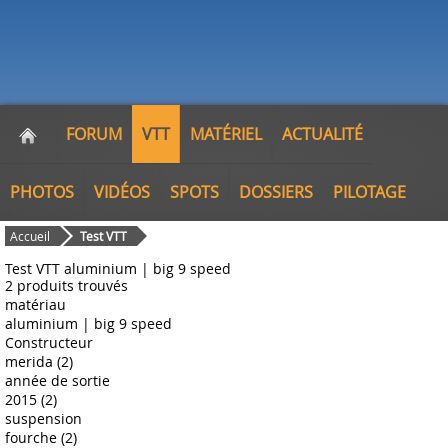
FORUM
VTT
MATÉRIEL
ACTUALITÉ
PHOTOS
VIDÉOS
SPOTS
DOSSIERS
PILOTAGE
Accueil
Test VTT
Test VTT aluminium | big 9 speed
2 produits trouvés
matériau
aluminium | big 9 speed
Constructeur
merida (2)
année de sortie
2015 (2)
suspension
fourche (2)