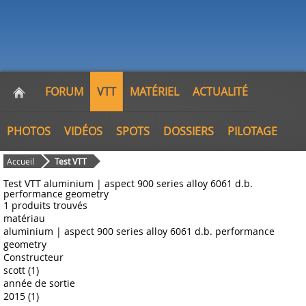
FORUM
VTT
MATÉRIEL
ACTUALITÉ
PHOTOS
VIDÉOS
SPOTS
DOSSIERS
PILOTAGE
Accueil
Test VTT
Test VTT aluminium | aspect 900 series alloy 6061 d.b.
performance geometry
1 produits trouvés
matériau
aluminium | aspect 900 series alloy 6061 d.b. performance
geometry
Constructeur
scott (1)
année de sortie
2015 (1)