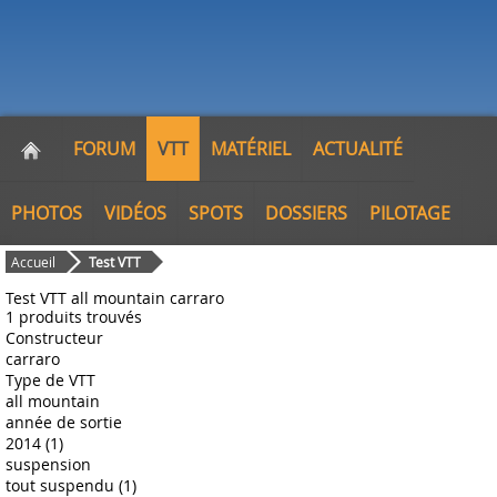
FORUM
VTT
MATÉRIEL
ACTUALITÉ
PHOTOS
VIDÉOS
SPOTS
DOSSIERS
PILOTAGE
Accueil
Test VTT
Test VTT all mountain carraro
1 produits trouvés
Constructeur
carraro
Type de VTT
all mountain
année de sortie
2014 (1)
suspension
tout suspendu (1)