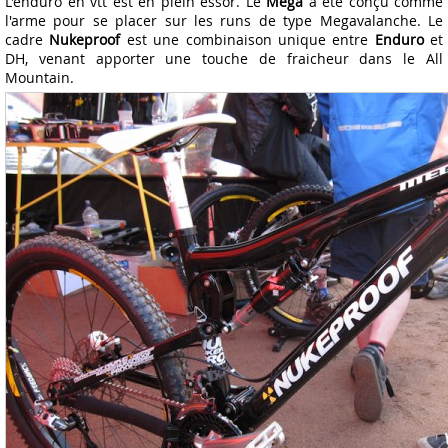
L'enduro en vtt est en plein essor. Le
Mega
a été conçu comme
l'arme pour se placer sur les runs de type Megavalanche. Le
cadre
Nukeproof
est une combinaison unique entre
Enduro
et
DH, venant apporter une touche de fraicheur dans le All
Mountain.