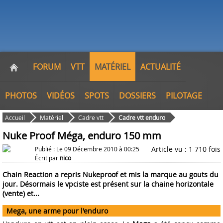
FORUM
VTT
MATÉRIEL
ACTUALITÉ
PHOTOS
VIDÉOS
SPOTS
DOSSIERS
PILOTAGE
Accueil
Matériel
Cadre vtt
Cadre vtt enduro
Nuke Proof Méga, enduro 150 mm
Article vu : 1 710 fois
Publié : Le 09 Décembre 2010 à 00:25
Écrit par
nico
Chain Reaction a repris Nukeproof et mis la marque au gouts du
jour. Désormais le vpciste est présent sur la chaine horizontale
(vente) et...
Mega, une arme pour l'enduro