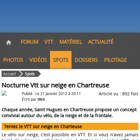
FORUM
VTT
MATÉRIEL
ACTUALITÉ
PHOTOS
VIDÉOS
SPOTS
DOSSIERS
PILOTAGE
Accueil
Spots
Nocturne Vtt sur neige en Chartreuse
Article vu : 892 fois
Publié : Le 21 Janvier 2012 à 20:11
Écrit par
nico
Chaque année, Saint Hugues en Chartreuse propose un concept
convivial autour du vélo, de la neige et de la frontale.
Tentez le VTT sur neige en Charteuse
Le vélo sur neige, c'est possible en VTT. Et si vous n'avez jamais