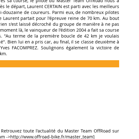
près sa course, le pilote du Master Team OffRoad nous a
Dès le départ, Laurent CERTAIN est parti avec les meilleurs
-douzaine de coureurs. Parmi eux, de nombreux pilotes
e Laurent partait pour l'épreuve reine de 70 km. Au bout
Orien s'est laissé décroché du groupe de manière à ne pas
 moment là, le vainqueur de l'édition 2004 a fait sa course
s. "Au terme de la première boucle de 42 km je voulais
. Bien lui en a pris car, au final, il se classe deuxième à
-Yves FACOMPREZ. Soulignons également la victoire de
 km.
etrouvez toute l'actualité du Master Team OffRoad sur
eam ->http://www.offroad-bike.fr/master_team]