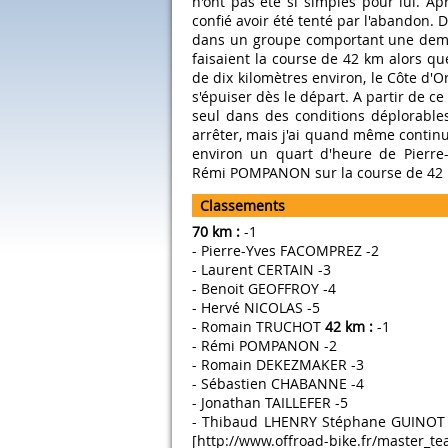
n'ont pas été si simples pour lui. A
confié avoir été tenté par l'abandon. 
dans un groupe comportant une demi
faisaient la course de 42 km alors qu
de dix kilomètres environ, le Côte d'
s'épuiser dès le départ. A partir de ce
seul dans des conditions déplorable
arrêter, mais j'ai quand même continué"
environ un quart d'heure de Pierre
Rémi POMPANON sur la course de 42
Classements
70 km :
-1
- Pierre-Yves FACOMPREZ -2
- Laurent CERTAIN -3
- Benoit GEOFFROY -4
- Hervé NICOLAS -5
- Romain TRUCHOT
42 km :
-1
- Rémi POMPANON -2
- Romain DEKEZMAKER -3
- Sébastien CHABANNE -4
- Jonathan TAILLEFER -5
- Thibaud LHENRY Stéphane GUINOT R
[http://www.offroad-bike.fr/master_t