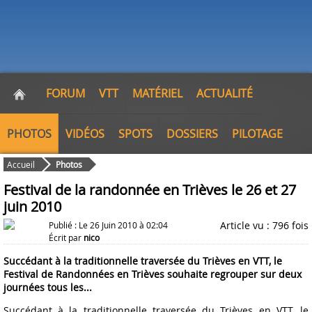
FORUM
VTT
MATÉRIEL
ACTUALITÉ
PHOTOS
VIDÉOS
SPOTS
DOSSIERS
PILOTAGE
Accueil
Photos
Festival de la randonnée en Trièves le 26 et 27
juin 2010
Article vu : 796 fois
Publié : Le 26 Juin 2010 à 02:04
Écrit par
nico
Succédant à la traditionnelle traversée du Trièves en VTT, le
Festival de Randonnées en Trièves souhaite regrouper sur deux
journées tous les...
Succédant à la traditionnelle traversée du Trièves en VTT, le