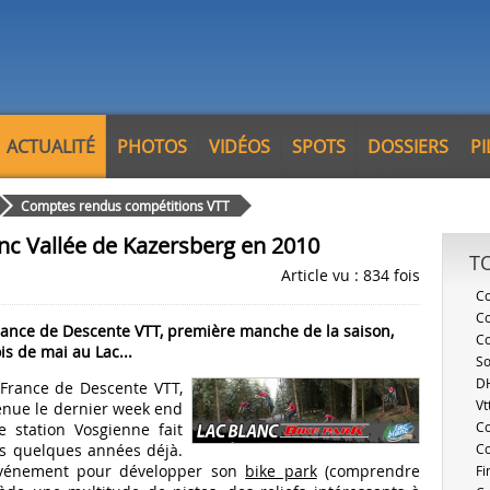
ACTUALITÉ
PHOTOS
VIDÉOS
SPOTS
DOSSIERS
P
Comptes rendus compétitions VTT
nc Vallée de Kazersberg en 2010
T
Article vu : 834 fois
Co
Co
rance de Descente VTT, première manche de la saison,
Co
s de mai au Lac...
So
D
France de Descente VTT,
Vt
tenue le dernier week end
C
 station Vosgienne fait
is quelques années déjà.
C
 événement pour développer son
bike park
(comprendre
Fi