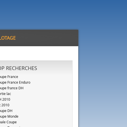
ILOTAGE
OP RECHERCHES
upe France
upe France Enduro
upe france DH
rtie lac
H 2010
t 2010
oupe DH
oupe Monde
nale Coupe