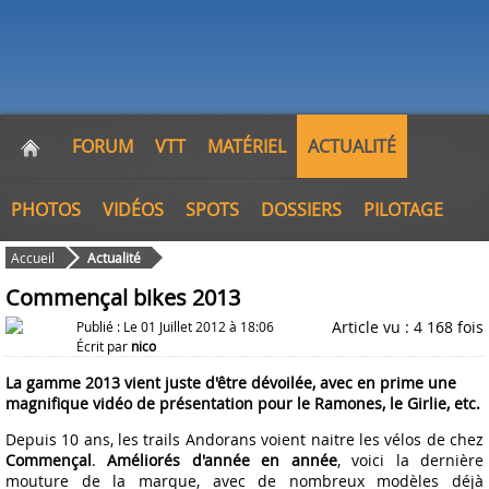
FORUM
VTT
MATÉRIEL
ACTUALITÉ
PHOTOS
VIDÉOS
SPOTS
DOSSIERS
PILOTAGE
Accueil
Actualité
Commençal bikes 2013
Article vu : 4 168 fois
Publié : Le 01 Juillet 2012 à 18:06
Écrit par
nico
La gamme 2013 vient juste d'être dévoilée, avec en prime une
magnifique vidéo de présentation pour le Ramones, le Girlie, etc.
Depuis 10 ans, les trails Andorans voient naitre les vélos de chez
Commençal
.
Améliorés d'année en année
, voici la dernière
mouture de la marque, avec de nombreux modèles déjà