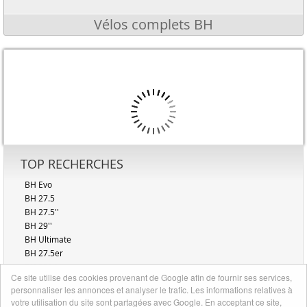
Vélos complets BH
TOP RECHERCHES
BH Evo
BH 27.5
BH 27.5''
BH 29''
BH Ultimate
BH 27.5er
BH 2014
Ce site utilise des cookies provenant de Google afin de fournir ses services,
BH 29er
personnaliser les annonces et analyser le trafic. Les informations relatives à
BH 9.9
votre utilisation du site sont partagées avec Google. En acceptant ce site,