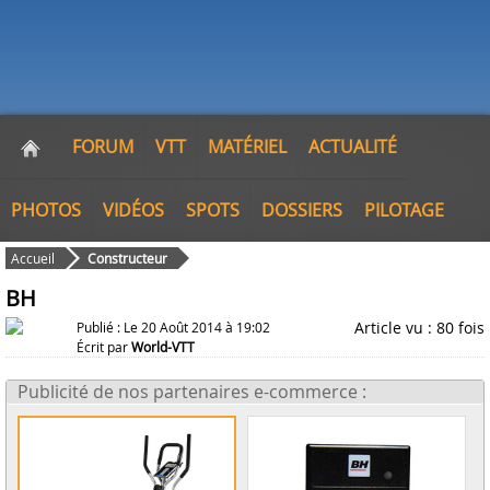
FORUM
VTT
MATÉRIEL
ACTUALITÉ
PHOTOS
VIDÉOS
SPOTS
DOSSIERS
PILOTAGE
Accueil
Constructeur
BH
Article vu : 80 fois
Publié : Le 20 Août 2014 à 19:02
Écrit par
World-VTT
Publicité de nos partenaires e-commerce :